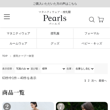
8,800円以上で送料無料/毎日発送（年末年始除く）
ご購入いただいた方の声はこちら
ご購入いただいた方の声はこちら
マタニティウェア・授乳服
パールズ
マタニティウェア
授乳服
フォーマル
ルームウェア
グッズ
ベビー・キッズ
TOP
授乳ケープ一体型
表示切替：
並び順：
在庫：
63件中1件～40件を表示
1
2
次へ
最後へ
商品一覧