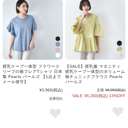
授乳ケープ一体型 フラワース
【SALE】授乳服 マタニティ
リーブの裾フレアTシャツ 日本
授乳ケープ一体型のボリューム
製 Pearls パールズ 【1点まで
袖チュニックブラウス Pearls
メール便可】
パールズ
¥3,960
(税込)
定価:
¥6,060
(税込)
SALE:
¥5,260
(税込)
13%OFF
在庫切れ