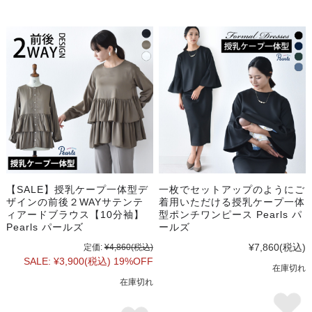
【SALE】授乳ケープ一体型デ
一枚でセットアップのようにご
ザインの前後２WAYサテンテ
着用いただける授乳ケープ一体
ィアードブラウス【10分袖】
型ポンチワンピース Pearls パ
Pearls パールズ
ールズ
¥7,860
(税込)
定価:
¥4,860
(税込)
SALE:
¥3,900
(税込)
19%OFF
在庫切れ
在庫切れ