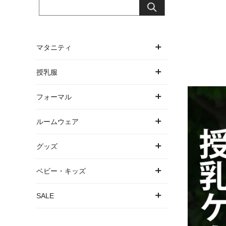
マタニティ
ワンピース
授乳服
トップス
ワンピース
フォーマル
ボトムス
トップス
ワンピース・ドレス
ルームウェア
アウター
授乳ケープ一体型
パンツドレス
パジャマ
グッズ
パジャマ
パジャマ
お宮参り
バスローブ
抱っこ紐・ヒップシート
ベビー・キッズ
下着・インナー
結婚式・お呼ばれ
授乳ケープ
ベビー
SALE
マタニティ水着
卒入園・学校行事
母子手帳ケース
キッズ
SALE