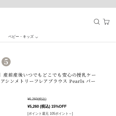
ベビー・キッズ
授乳ケープ一体型
母子手帳ケース
ボトムス
お宮参り
結婚式・お呼ばれ
バッグ・シューズ
アウター
パジャマ
E】産前産後いつでもどこでも安心の授乳ケー
アシンメトリーフレアブラウス Pearls パー
¥6,260
(税込)
¥5,260
(税込)
15%OFF
[ポイント還元 105ポイント～]