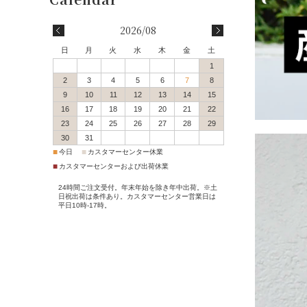
会員登録
2026/08
会員特典・会員ランク
日
月
火
水
木
金
土
1
配送・送料について
2
3
4
5
6
7
8
9
10
11
12
13
14
15
16
17
18
19
20
21
22
決済方法について
23
24
25
26
27
28
29
30
31
返品交換サービス
■
■
今日
カスタマーセンター休業
■
カスタマーセンターおよび出荷休業
サイズガイド
24時間ご注文受付。年末年始を除き年中出荷。※土
日祝出荷は条件あり。カスタマーセンター営業日は
平日10時-17時。
ポイントご利用案内
ご注文からお届けまで
Q＆A