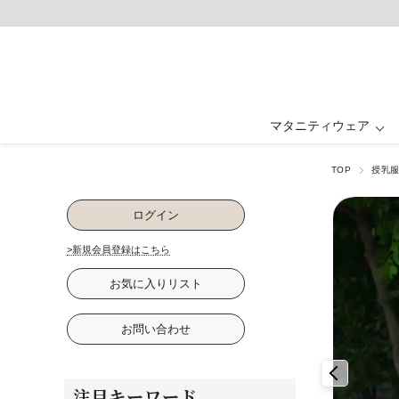
マタニティウェア
TOP
授乳
マタニティウェア ALL
ベビー・キッズ ALL
ルームウェア ALL
フォーマル ALL
授乳服 ALL
グッズ ALL
抱っこ紐・ヒップ
ワンピース・ド
ワンピース
ワンピース
パジャマ
ベビー
ログイン
卒入園・学校行事
ファッション雑貨
パジャマ
下着・インナ
お祝い・記念
>新規会員登録はこちら
お気に入りリスト
お問い合わせ
注目キーワード