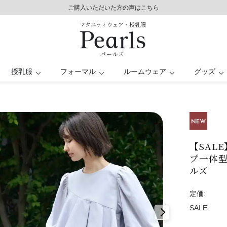
8,800円以上で送料無料/土日祝も発送（年末年始除く）
ご購入いただいた方の声はこちら
ご購入いただいた方の声はこちら
マタニティウェア・授乳服
パールズ
授乳服
フォーマル
ルームウェア
グッズ
服
シート
レス
パンツドレス
バスローブ
授乳ケープ
トップス
トップス
キッズ
ー
日
マタニティ水着
オフィス
【SAL
プ一体型
ルズ
定価:
SALE: