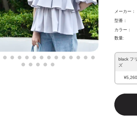
メーカー：
型番：
カラー：
数量:
black 
ズ
¥5,26