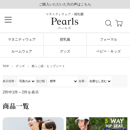
8,800円以上で送料無料/毎日発送（年末年始除く）
ご購入いただいた方の声はこちら
ご購入いただいた方の声はこちら
マタニティウェア・授乳服
パールズ
マタニティウェア
授乳服
フォーマル
ルームウェア
グッズ
ベビー・キッズ
TOP
グッズ
抱っこ紐・ヒップシート
表示切替：
並び順：
在庫：
2件中1件～2件を表示
商品一覧