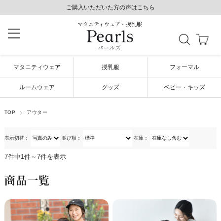
8,800円以上で送料無料/毎日発送（年末年始除く）
ご購入いただいた方の声はこちら
ご購入いただいた方の声はこちら
マタニティウェア・授乳服
パールズ
マタニティウェア
授乳服
フォーマル
ルームウェア
グッズ
ベビー・キッズ
TOP
アウター
表示切替：
並び順：
在庫：
7件中1件～7件を表示
商品一覧