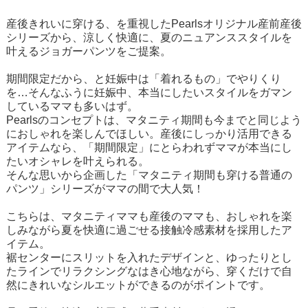
産後きれいに穿ける、を重視したPearlsオリジナル産前産後
シリーズから、涼しく快適に、夏のニュアンススタイルを
叶えるジョガーパンツをご提案。
期間限定だから、と妊娠中は「着れるもの」でやりくり
を…そんなふうに妊娠中、本当にしたいスタイルをガマン
しているママも多いはず。
Pearlsのコンセプトは、マタニティ期間も今までと同じよう
におしゃれを楽しんでほしい。産後にしっかり活用できる
アイテムなら、「期間限定」にとらわれずママが本当にし
たいオシャレを叶えられる。
そんな思いから企画した「マタニティ期間も穿ける普通の
パンツ」シリーズがママの間で大人気！
こちらは、マタニティママも産後のママも、おしゃれを楽
しみながら夏を快適に過ごせる接触冷感素材を採用したア
イテム。
裾センターにスリットを入れたデザインと、ゆったりとし
たラインでリラクシングなはき心地ながら、穿くだけで自
然にきれいなシルエットができるのがポイントです。