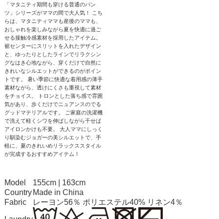
「マタニティ期間も穿ける普通のパン
ツ」シリーズがママの間で大人気！ こち
らは、マタニティママも産後のママも、
おしゃれを楽しみながら夏を快適に過ご
せる接触冷感素材を採用したアイテム。
裾センターにスリットを入れたデザイン
と、ゆったりとしたラインでリラクシン
グなはき心地ながら、穿くだけで自然に
きれいなシルエットができるのがポイン
トです。 暑い季節に快適な着用感の薄手
素材ながら、透けにくさも重視して素材
をチョイス。 トロンとした落ち感で雰囲
気があり、歩くだけでニュアンスのでる
グッドマテリアルです。 ご家庭の洗濯機
で洗えて軽くシワを伸ばしながら干せば
アイロンかけも不要。 大人ママにしっく
り馴染むジョガーの美シルエットで、手
軽に、夏のきれいめリラックススタイル
が完成するおすすめアイテム！
Model
155cm | 163cm
Country
Made in China
Fabric
レーヨン56％ ポリエステル40% リネン4％