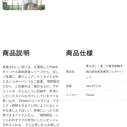
商品説明
商品仕様
夏を涼しく過ごす麻混接触冷
産後きれいに穿ける、を重視したPearls
オリジナル産前産後シリーズから、涼し
製品名:
感の産前産後兼用ジョガーパ
く快適に、夏のニュアンススタイルを叶
ンツ
えるジョガーパンツをご提案。 期間限定
だから、と妊娠中は「着れるもの」でや
型番:
26S-PT175
りくりを…そんなふうに妊娠中、本当に
メーカー:
Pearls
したいスタイルをガマンしているママも
多いはず。 Pearlsのコンセプトは、マタ
ニティ期間も今までと同じようにおしゃ
れを楽しんでほしい。産後にしっかり活
用できるアイテムなら、「期間限定」に
とらわれずママが本当にしたいオシャレ
を叶えられる。 そんな思いから企画した