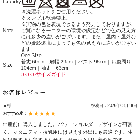
Laundry
※洗濯ネットをご使用ください。
※タンブル乾燥禁止。
※実物の色を表現できるよう努力しておりますが、
Note
ご覧になるモニターの環境や設定などで色の見え方
には多少の違いがございます。また、屋内・屋外な
どの撮影環境によっても色の見え方に違いがござい
ます。
One Size
着丈 60cm｜肩幅 29cm｜バスト 96cm｜お腹周り
Size
104cm｜袖丈 63cm
≫≫≫サイズガイド
お客様レビュー
an様
投稿日：
2026年03月19日
おすすめ度：
出産前に購入しました。パワーショルダーデザインが可愛
く、マタニティ・授乳用には見えず外出にも最適です。生
地は厚すぎも薄すぎもせず、サラッと良い着心地です。