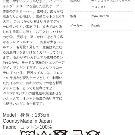
に使いやすいシンプルな形に、パワーシ
製品名:
ザインスリーブのプルオーバ
ョルダースリーブを施した授乳ケープ一
ーロンTee
体型のプルオーバー。 素材は、柔らかな
肌あたりが心地よい、国産コットン100％
型番:
25A-JTP279
天竺。 ごわつかない程よい厚みでデイリ
メーカー:
Pearls
ーに使いやすい素材です。丈夫で繰り返
しのお洗濯にも強く、お手入れしやすい
のが◎。 見頃は、裾にかけてほど良く広
がるフレアシルエット。 お腹が大きいシ
ルエットも可愛く見せて、産後は気にな
るお腹周りをさりげなくカバーしてくれ
ます。 扱いやすいカジュアル素材のロン
Teeながら、モードな印象のショルダーデ
ザインでくだけすぎず、大人なママコー
デにぴったり。 授乳タイムには、フロン
トの身頃布が授乳ケープとしてご利用い
ただけるので、お出掛け先での急な授乳
タイムにも、とっても便利ですよ。
Pearlsオリジナルの授乳服を意識させな
いルックで、オシャレ感度の高いママに
も納得いただける一着です。
Model
身長：163cm
Country
Made in Japan
Fabric
コットン100%