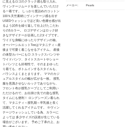
に見えるロゴのクラック感も取り入れ、
メーカー:
Pearls
ヴィンテージムードを楽しんでいただけ
る一着です。 しっかり度詰めのコットン
100％天竺素材にヴィンテージ感を出す
USEDウォッシュでほど良い色褪せ感が出
るよう試作を繰り返して仕上げたこだわ
りの5カラー。 ロゴデザインはロック好
きなデザイナーが企画した2タイプです。
ワイドな身幅にゆったりデザインの袖。
オーバーシルエットTeeはマタニティ～産
後まで可愛く着こなせるアイテム。 産後
の体型カバーにも◎ スラックスパンツや
ワイドパンツ、タイトスカートやショー
トパンツとも好相性で、そのままゆった
り着ても、ボトムインするスタイルも、
バランスよくまとまります。 ママのカジ
ュアルスタイルの幅が広がる一枚。 授乳
服を意識させないルックでありながら、
フロント布が授乳ケープとしてご利用い
ただけるので、お出掛け先での急な授乳
タイムにも便利！ ロングシーズン着られ
て、マタニティ～授乳期～卒乳後と長く
活躍してくれるアイテムです。 ※ヴィン
テージウォッシュしている為、カラーに
よっては 多少サイズの誤差が生じている
場合がございます。 予めご了承の上、お
買い求めください。