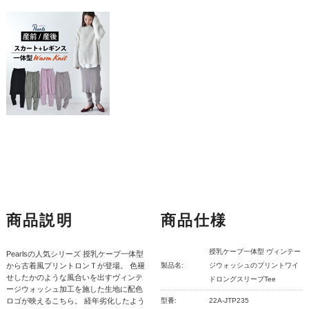
商品説明
商品仕様
授乳ケープ一体型 ヴィンテー
Pearlsの人気シリーズ 授乳ケープ一体型
から古着風プリントロンＴが登場。 色褪
製品名:
ジウォッシュのプリントワイ
せしたかのような風合いを出すヴィンテ
ドロングスリーブTee
ージウォッシュ加工を施した生地に配色
ロゴが映えるこちら。 経年劣化したよう
型番:
22A-JTP235