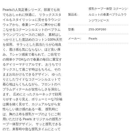
授乳ケープ一体型 コクーンシ
Pearlsの人気定番シリーズ、部屋でも街
でもおしゃれに快適に。 リラックススタ
製品名:
ルエットの春夏ペプラムラウ
イルもスタイリッシュに見せるラウンジ
ンジワンピース
ウェアから、春夏シーズンに爽やかに着
こなせるコクーンシルエットのペプラム
型番:
25S-JOP260
ラウンジワンピースのご紹介。 素材はし
メーカー:
Pearls
っかりとした度詰めのコットン100%天竺
を採用。 サラッとした肌当たりが心地良
く、透け感も気にならない、ほど良い厚
み。 Tシャツ感覚で着られて、ご自宅で
の簡単ケアOKなので春夏の毎日に重宝す
るデイリーマテリアルです。 おうちでリ
ラックスして過ごす時はもちろん、その
ままお出かけもできるデザイン。 ゆった
りとしたワイドなコクーンシルエットで
着心地はらくちんながら、フロントのペ
プラムディテールが女性らしさを演出し
ます。 広めにとったクルーネックで顔周
りがすっきり見え、ボリューミーな7分袖
は腕を細く見せて、カジュアルながら女
性らしい抜け感のある一着。 授乳時に
は、胸の上布を授乳ケープのようにご利
用いただける Pearls オリジナルの授乳ケ
ープ一体型デザイン。 サッと授乳できる
ので、来客時や急な授乳タイムにとって