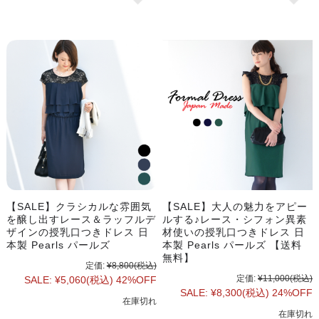
【SALE】クラシカルな雰囲気
【SALE】大人の魅力をアピー
を醸し出すレース＆ラッフルデ
ルする♪レース・シフォン異素
ザインの授乳口つきドレス 日
材使いの授乳口つきドレス 日
本製 Pearls パールズ
本製 Pearls パールズ 【送料
無料】
定価:
¥8,800
(税込)
定価:
¥11,000
(税込)
SALE:
¥5,060
(税込)
42%OFF
SALE:
¥8,300
(税込)
24%OFF
在庫切れ
在庫切れ