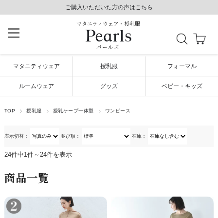
8,800円以上で送料無料/毎日発送（年末年始除く）
ご購入いただいた方の声はこちら
ご購入いただいた方の声はこちら
マタニティウェア・授乳服
パールズ
マタニティウェア
授乳服
フォーマル
ルームウェア
グッズ
ベビー・キッズ
TOP
授乳服
授乳ケープ一体型
ワンピース
表示切替：
並び順：
在庫：
24件中1件～24件を表示
商品一覧