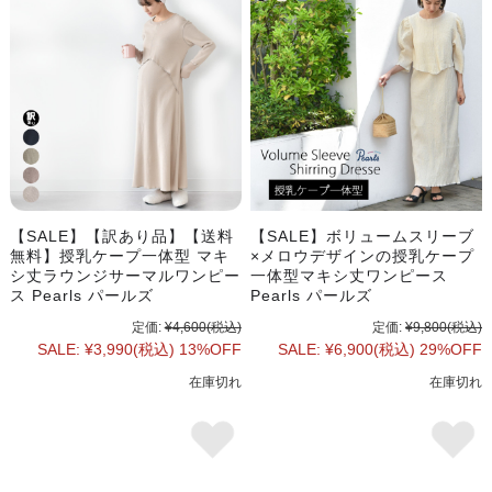
【SALE】【訳あり品】【送料
【SALE】ボリュームスリーブ
無料】授乳ケープ一体型 マキ
×メロウデザインの授乳ケープ
シ丈ラウンジサーマルワンピー
一体型マキシ丈ワンピース
ス Pearls パールズ
Pearls パールズ
定価:
¥4,600
(税込)
定価:
¥9,800
(税込)
SALE:
¥3,990
(税込)
13%OFF
SALE:
¥6,900
(税込)
29%OFF
在庫切れ
在庫切れ