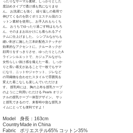
ったりなサーマル素材。しっかりとした
度詰めタイプで透け感も気になりませ
ん。 お洗濯にも強く、繰り返しの着用で
伸びてくるのを防ぐポリエステル混のコ
ットン素材を使用し、お手入れもらくち
ん。 おうちでゆったり過ごす時はもちろ
ん、そのままお出かけにも着られるアイ
テムに仕上げました。 シンプルながらも
縫い剥ぎに施した三本針配色ステッチが
効果的なアクセントに。クルーネックが
顔周りをすっきりさせ、ゆったりとしたA
ラインシルエットで、カジュアルながら
女性らしい抜け感を備えた一着。 しっか
りと長い着丈があることで一枚でもサマ
になり、ニットやジャケット、ジレなど
の羽織物を合わせたスタイルで雰囲気を
変えた着こなしも楽しんでいただけま
す。 授乳時には、胸の上布を授乳ケープ
のようにご利用いただける Pearls オリジ
ナルの授乳ケープ一体型デザイン。 サッ
と授乳できるので、来客時や急な授乳タ
イムにとっても便利ですよ！
Model
身長：163cm
Country
Made in China
Fabric
ポリエステル65% コットン35%