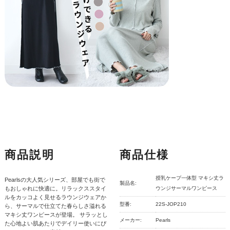
商品説明
商品仕様
授乳ケープ一体型 マキシ丈ラ
Pearlsの大人気シリーズ、部屋でも街で
製品名:
もおしゃれに快適に。リラックススタイ
ウンジサーマルワンピース
ルをカッコよく見せるラウンジウェアか
型番:
22S-JOP210
ら、サーマルで仕立てた春らしさ溢れる
マキシ丈ワンピースが登場。 サラッとし
メーカー:
Pearls
た心地よい肌あたりでデイリー使いにぴ