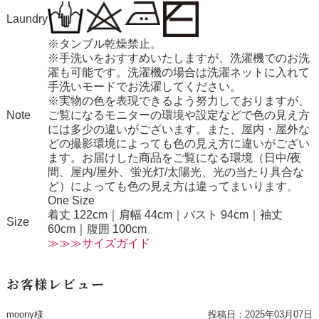
Laundry
※タンブル乾燥禁止。
※手洗いをおすすめいたしますが、洗濯機でのお洗
濯も可能です。洗濯機の場合は洗濯ネットに入れて
手洗いモードでお洗濯してください。
※実物の色を表現できるよう努力しておりますが、
Note
ご覧になるモニターの環境や設定などで色の見え方
には多少の違いがございます。また、屋内・屋外な
どの撮影環境によっても色の見え方に違いがござい
ます。お届けした商品をご覧になる環境（日中/夜
間、屋内/屋外、蛍光灯/太陽光、光の当たり具合な
ど）によっても色の見え方は違ってまいります。
One Size
着丈 122cm｜肩幅 44cm｜バスト 94cm｜袖丈
Size
60cm｜腹囲 100cm
≫≫≫サイズガイド
お客様レビュー
moony様
投稿日：
2025年03月07日