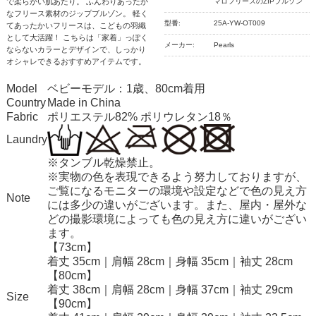
で柔らかい肌あたり。 ふんわりあったか
マロフリースのZIPブルゾン
なフリース素材のジップブルゾン。 軽く
型番:
25A-YW-OT009
てあったかいフリースは、こどもの羽織
として大活躍！ こちらは「家着」っぽく
メーカー:
Pearls
ならないカラーとデザインで、しっかり
オシャレできるおすすめアイテムです。
Model
ベビーモデル：1歳、80cm着用
Country
Made in China
Fabric
ポリエステル82% ポリウレタン18％
Laundry
※タンブル乾燥禁止。
※実物の色を表現できるよう努力しておりますが、
ご覧になるモニターの環境や設定などで色の見え方
Note
には多少の違いがございます。また、屋内・屋外な
どの撮影環境によっても色の見え方に違いがござい
ます。
【73cm】
着丈 35cm｜肩幅 28cm｜身幅 35cm｜袖丈 28cm
【80cm】
着丈 38cm｜肩幅 28cm｜身幅 37cm｜袖丈 29cm
Size
【90cm】