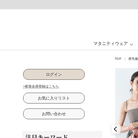
マタニティウェア
TOP
授乳
マタニティウェア ALL
ベビー・キッズ ALL
ルームウェア ALL
フォーマル ALL
授乳服 ALL
グッズ ALL
抱っこ紐・ヒップ
ワンピース・ド
ワンピース
ワンピース
パジャマ
ベビー
ログイン
卒入園・学校行事
ファッション雑貨
パジャマ
下着・インナ
お祝い・記念
>新規会員登録はこちら
お気に入りリスト
お問い合わせ
注目キーワード