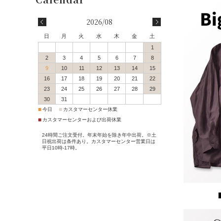
会員登録
2026/08
会員特典・会員ランク
日
月
火
水
木
金
土
1
配送・送料について
2
3
4
5
6
7
8
9
10
11
12
13
14
15
16
17
18
19
20
21
22
決済方法について
23
24
25
26
27
28
29
30
31
返品交換サービス
■
■
今日
カスタマーセンター休業
■
カスタマーセンターおよび出荷休業
サイズガイド
24時間ご注文受付。年末年始を除き年中出荷。※土
日祝出荷は条件あり。カスタマーセンター営業日は
平日10時-17時。
ポイントご利用案内
ご注文からお届けまで
Q＆A