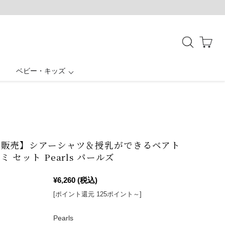
ベビー・キッズ
授乳ケープ一体型
母子手帳ケース
ボトムス
お宮参り
結婚式・お呼ばれ
バッグ・シューズ
アウター
パジャマ
ト販売】シアーシャツ＆授乳ができるベアト
 セット Pearls パールズ
¥6,260
(税込)
[ポイント還元 125ポイント～]
Pearls