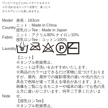
ワンピースなどとのレイヤードもオスス
メ◎ 合わせるインナー次第で、違ったス
タイルアレンジも楽しめますよ。
Model
身長：163cm
ニット：Made in China
Country
授乳ロンTee：Made in Japan
ニット：アクリル90% ナイロン10%
Fabric
授乳ロンTee：コットン100%
Laundry
【ニット】
※タンブル乾燥禁止。
※ニットは手洗いをおすすめいたします。
※商品のカラーはできるだけ実物に近づけておりま
すが、屋内、屋外での撮影環境の違いや光の当たり
具合で色味が違って見える場合があります。また、
画像をご覧になるモニターや端末の違いでも色の見
え方に違いがございます。何卒ご了承くださいま
Note
せ。
【授乳ロンTee】
※タンブル乾燥禁止。