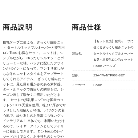
商品説明
商品仕様
【セット販売】授乳ケープに
授乳ケープに使える、ざっくり編みニッ
ト タートルネックプルオーバーと授乳用
使えるざっくり編みニットの
ロンTeeのお得なセット。 ニットは、シ
製品名:
タートルネックプルオーバー
ンプルながら、ゆったりシルエットとボ
＆選べる授乳ロンTee セット
リューミーな袖、バックに配したデザイ
Pearls パールズ
ンがポイントになって、マンネリ化しが
ちな冬のニットスタイルをアップデート
型番:
23A-YW-NTP006-SET
してくれるアイテム。 ざっくり編んだニ
ットは、見た目も暖かみのある素材感。
メーカー:
Pearls
タートルネックで首回りの防寒も◎。シ
ーズン通して暖かくご着用いただけま
す。 セットの授乳用ロンTeeは国産のコ
ットン100％天竺を使用。程よい厚みでサ
ラリとした肌触りが特徴。 バツグンの着
心地で、繰り返しのお洗濯にも強いグッ
ドマテリアル！ 単体でもご利用いただけ
るので、レイヤーアイテムとしてデイリ
ーに着回しできます。 ロンTeeとのレイ
ヤードだけでなく、お手持ちのシャツや