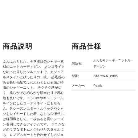
商品説明
商品仕様
ふんわりシャギーニットカー
ふわふわとした、今季注目のシャギー素
製品名:
材のニットカーディガン。 メンズライク
ディガン
なゆったりしたシルエットで、カジュア
型番:
23A-YW-NTP005
ルスタイルにぴったりの一枚。 起毛感の
ある長い毛足でふわふわとした表面が特
メーカー:
Pearls
徴のシャギーニット。 チクチク感がな
く、柔らかでなめらかな肌当たりで着心
地も良いです。 ロンTeeやキャミソール
をインにしたコーディネイトはもちろ
ん、冬シーズンはタートルネックやシャ
ツをレイヤードした着こなしも◎ 春先に
は軽羽織として。一枚あると長いシーズ
ン着回しできるアイテムです。 デニムな
どのラフなボトムと合わせたスタイルに
も、ロングスカートと合わせてもカジュ