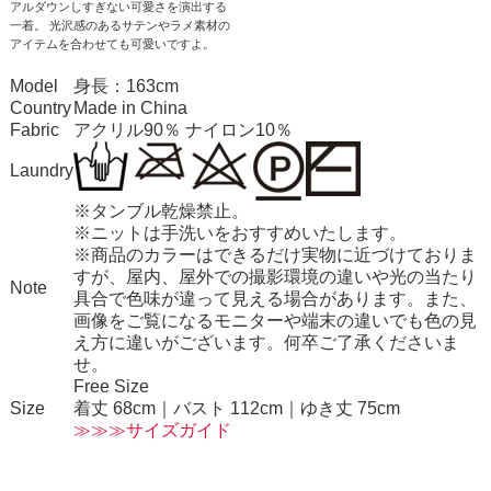
アルダウンしすぎない可愛さを演出する
一着。 光沢感のあるサテンやラメ素材の
アイテムを合わせても可愛いですよ。
Model
身長：163cm
Country
Made in China
Fabric
アクリル90％ ナイロン10％
Laundry
※タンブル乾燥禁止。
※ニットは手洗いをおすすめいたします。
※商品のカラーはできるだけ実物に近づけておりま
すが、屋内、屋外での撮影環境の違いや光の当たり
Note
具合で色味が違って見える場合があります。また、
画像をご覧になるモニターや端末の違いでも色の見
え方に違いがございます。何卒ご了承くださいま
せ。
Free Size
Size
着丈 68cm｜バスト 112cm｜ゆき丈 75cm
≫≫≫サイズガイド