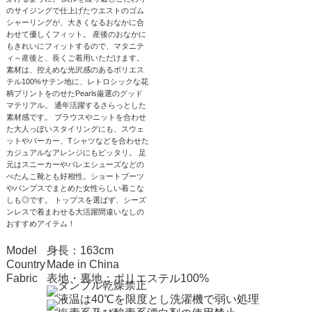
のサイジングで仕上げたウエストのゴム
シャーリングが、大きくなるおなかに合
わせて優しくフィット。 産後のおなかに
もきれいにフィットするので、マタニテ
ィ～産後と、長くご着用いただけます。
素材は、控えめな光沢感のあるポリエス
テル100%サテン地に、レトロシックな花
柄プリントをのせたPearls厳選のグッド
マテリアル。 通年活躍するさらっとした
素材感です。 ブラウスやニットを合わせ
た大人っぽいスタイリングにも、スウェ
ットやパーカー、Tシャツなどを合わせた
カジュアルなアレンジにもピッタリ。 足
元はスニーカーやバレエシューズなどの
ぺたんこ靴とも好相性。ショートブーツ
やパンプスでまとめた女性らしい着こな
しも◎です。 トップスを選ばず、シーズ
ンレスで着まわせる大活躍間違いなしの
おすすめアイテム！
Model
身長：163cm
Country
Made in China
Fabric
表地・裏地：ポリエステル100%