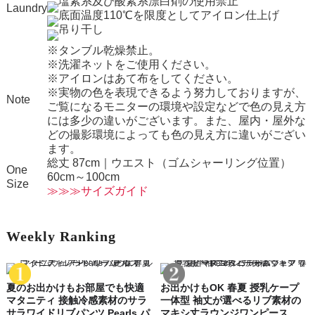
Laundry
※タンブル乾燥禁止。
※洗濯ネットをご使用ください。
※アイロンはあて布をしてください。
※実物の色を表現できるよう努力しておりますが、
Note
ご覧になるモニターの環境や設定などで色の見え方
には多少の違いがございます。また、屋内・屋外な
どの撮影環境によっても色の見え方に違いがござい
ます。
総丈 87cm｜ウエスト（ゴムシャーリング位置）
One
60cm～100cm
Size
≫≫≫サイズガイド
Weekly Ranking
夏のお出かけもお部屋でも快適
お出かけもOK 春夏 授乳ケープ
マタニティ 接触冷感素材のサラ
一体型 袖丈が選べるリブ素材の
サラワイドリブパンツ Pearls パ
マキシ丈ラウンジワンピース