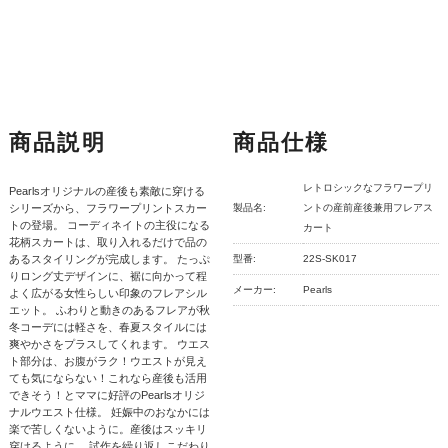
商品説明
商品仕様
レトロシックなフラワープリ
Pearlsオリジナルの産後も素敵に穿ける
シリーズから、フラワープリントスカー
製品名:
ントの産前産後兼用フレアス
トの登場。 コーディネイトの主役になる
カート
花柄スカートは、取り入れるだけで品の
あるスタイリングが完成します。 たっぷ
型番:
22S-SK017
りロング丈デザインに、裾に向かって程
メーカー:
Pearls
よく広がる女性らしい印象のフレアシル
エット。 ふわりと動きのあるフレアが秋
冬コーデには軽さを、春夏スタイルには
爽やかさをプラスしてくれます。 ウエス
ト部分は、お腹がラク！ウエストが見え
ても気にならない！これなら産後も活用
できそう！とママに好評のPearlsオリジ
ナルウエスト仕様。 妊娠中のおなかには
楽で苦しくないように。産後はスッキリ
穿けるように。 試作を繰り返しこだわり