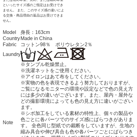
といったサイズ感のご指定はお受けでき
ません。 また、このサイズ感の違いによ
る交換・商品理由の返品はお受けできま
せん。
Model
身長：163cm
Country
Made in China
Fabric
コットン98％ ポリウレタン2％
Laundry
※タンブル乾燥禁止。
※洗濯ネットをご使用ください。
※アイロンはあて布をしてください。
※実物の色を表現できるよう努力しておりますが、
ご覧になるモニターの環境や設定などで色の見え方
には多少の違いがございます。また、屋内・屋外な
どの撮影環境によっても色の見え方に違いがござい
ます。
※シボ加工をしている素材の特性上、個々の製品や
色ごとに各パーツでのサイズ感にばらつきがありま
Note
す。 全色同じ型紙での裁断をしていますが、生地の
縮み具合や伸び具合も色や各パーツごとにばらつき