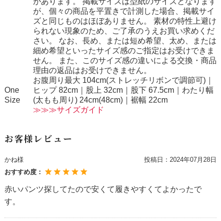
があります。 掲載サイズは型紙のサイズとなります
が、個々の商品を平置きで計測した場合、掲載サイ
ズと同じものはほぼありません。 素材の特性上避け
られない現象のため、ご了承のうえお買い求めくだ
さい。 なお、長め、または短め希望、太め、または
細め希望といったサイズ感のご指定はお受けできま
せん。 また、このサイズ感の違いによる交換・商品
理由の返品はお受けできません。
お腹周り最大 104cm(ストレッチリボンで調節可)｜
One
ヒップ 82cm｜股上 32cm｜股下 67.5cm｜わたり幅
Size
(太もも周り) 24cm(48cm)｜裾幅 22cm
≫≫≫サイズガイド
お客様レビュー
かね様
投稿日：
2024年07月28日
おすすめ度：
赤いパンツ探してたので安くて履きやすくてよかったで
す。