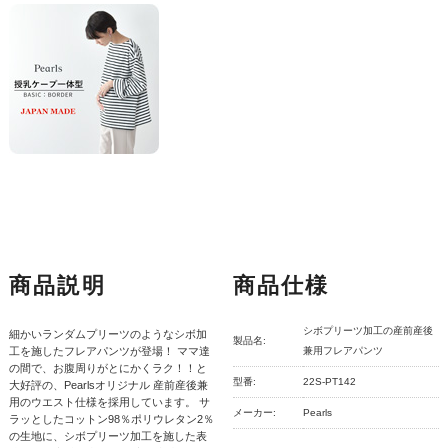
商品説明
商品仕様
シボプリーツ加工の産前産後
細かいランダムプリーツのようなシボ加
製品名:
工を施したフレアパンツが登場！ ママ達
兼用フレアパンツ
の間で、お腹周りがとにかくラク！！と
型番:
22S-PT142
大好評の、Pearlsオリジナル 産前産後兼
用のウエスト仕様を採用しています。 サ
メーカー:
Pearls
ラッとしたコットン98％ポリウレタン2％
の生地に、シボプリーツ加工を施した表