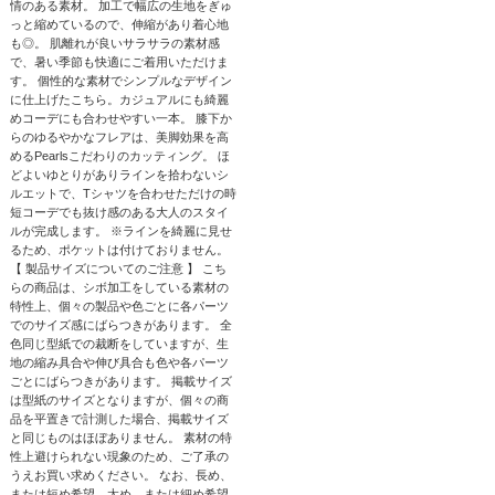
情のある素材。 加工で幅広の生地をぎゅ
っと縮めているので、伸縮があり着心地
も◎。 肌離れが良いサラサラの素材感
で、暑い季節も快適にご着用いただけま
す。 個性的な素材でシンプルなデザイン
に仕上げたこちら。カジュアルにも綺麗
めコーデにも合わせやすい一本。 膝下か
らのゆるやかなフレアは、美脚効果を高
めるPearlsこだわりのカッティング。 ほ
どよいゆとりがありラインを拾わないシ
ルエットで、Tシャツを合わせただけの時
短コーデでも抜け感のある大人のスタイ
ルが完成します。 ※ラインを綺麗に見せ
るため、ポケットは付けておりません。
【 製品サイズについてのご注意 】 こち
らの商品は、シボ加工をしている素材の
特性上、個々の製品や色ごとに各パーツ
でのサイズ感にばらつきがあります。 全
色同じ型紙での裁断をしていますが、生
地の縮み具合や伸び具合も色や各パーツ
ごとにばらつきがあります。 掲載サイズ
は型紙のサイズとなりますが、個々の商
品を平置きで計測した場合、掲載サイズ
と同じものはほぼありません。 素材の特
性上避けられない現象のため、ご了承の
うえお買い求めください。 なお、長め、
または短め希望、太め、または細め希望