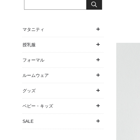
マタニティ
ワンピース
授乳服
トップス
ワンピース
フォーマル
ボトムス
トップス
ワンピース・ドレス
ルームウェア
アウター
授乳ケープ一体型
パンツドレス
パジャマ
グッズ
パジャマ
パジャマ
お宮参り
バスローブ
抱っこ紐・ヒップシート
ベビー・キッズ
下着・インナー
結婚式・お呼ばれ
授乳ケープ
ベビー
SALE
マタニティ水着
卒入園・学校行事
母子手帳ケース
キッズ
SALE