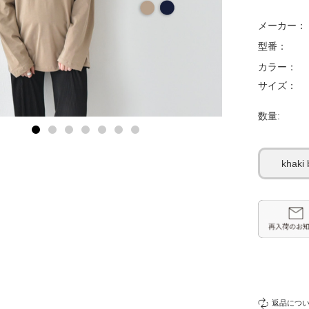
メーカー：
型番：
カラー：
サイズ：
数量:
khaki
返品につ