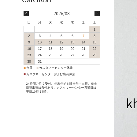
会員登録
2026/08
会員特典・会員ランク
日
月
火
水
木
金
土
1
配送・送料について
2
3
4
5
6
7
8
9
10
11
12
13
14
15
16
17
18
19
20
21
22
決済方法について
23
24
25
26
27
28
29
30
31
返品交換サービス
■
■
今日
カスタマーセンター休業
■
カスタマーセンターおよび出荷休業
サイズガイド
24時間ご注文受付。年末年始を除き年中出荷。※土
日祝出荷は条件あり。カスタマーセンター営業日は
平日10時-17時。
ポイントご利用案内
ご注文からお届けまで
Q＆A