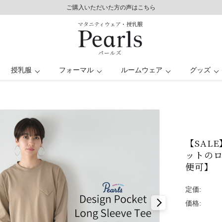
8,800円以上で送料無料/土日祝も発送（年末年始除く）
ご購入いただいた方の声はこちら
ご購入いただいた方の声はこちら
マタニティウェア・授乳服
パールズ
授乳服
フォーマル
ルームウェア
グッズ
服
シート
レス
パンツドレス
バスローブ
授乳ケープ
トップス
トップス
キッズ
ー
日
マタニティ水着
オフィス
【SAL
ットのロ
便可】
定価:
価格: