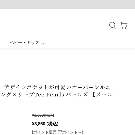
ベビー・キッズ
授乳ケープ一体型
母子手帳ケース
ボトムス
お宮参り
結婚式・お呼ばれ
バッグ・シューズ
アウター
パジャマ
E】デザインポケットが可愛いオーバーシルエ
ングスリーブTee Pearls パールズ 【メール
¥3,860
(税込)
¥3,860
(税込)
[ポイント還元 77ポイント～]