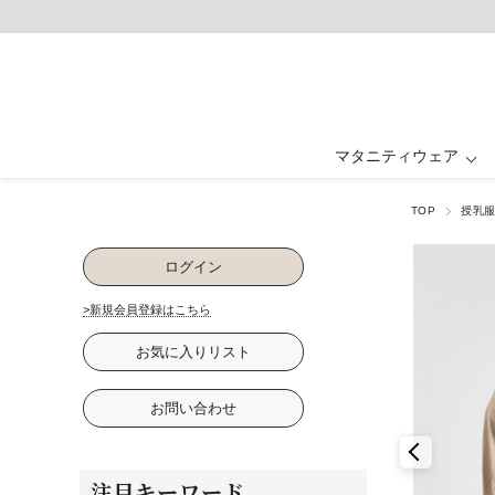
マタニティウェア
TOP
授乳
マタニティウェア ALL
ベビー・キッズ ALL
ルームウェア ALL
フォーマル ALL
授乳服 ALL
グッズ ALL
抱っこ紐・ヒップ
ワンピース・ド
ワンピース
ワンピース
パジャマ
ベビー
ログイン
卒入園・学校行事
ファッション雑貨
パジャマ
下着・インナ
お祝い・記念
>新規会員登録はこちら
お気に入りリスト
お問い合わせ
注目キーワード