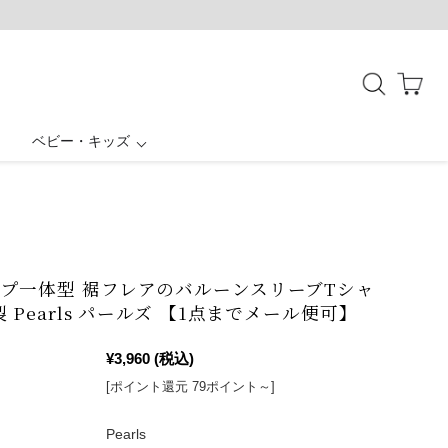
ベビー・キッズ
授乳ケープ一体型
母子手帳ケース
ボトムス
お宮参り
結婚式・お呼ばれ
バッグ・シューズ
アウター
パジャマ
プ一体型 裾フレアのバルーンスリーブTシャ
製 Pearls パールズ 【1点までメール便可】
¥3,960
(税込)
[ポイント還元 79ポイント～]
Pearls