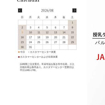
会員登録
2026/08
会員特典・会員ランク
日
月
火
水
木
金
土
1
配送・送料について
2
3
4
5
6
7
8
9
10
11
12
13
14
15
16
17
18
19
20
21
22
決済方法について
23
24
25
26
27
28
29
30
31
返品交換サービス
■
■
今日
カスタマーセンター休業
■
カスタマーセンターおよび出荷休業
サイズガイド
24時間ご注文受付。年末年始を除き年中出荷。※土
日祝出荷は条件あり。カスタマーセンター営業日は
平日10時-17時。
ポイントご利用案内
ご注文からお届けまで
Q＆A