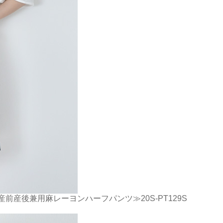
前産後兼用麻レーヨンハーフパンツ≫20S-PT129S