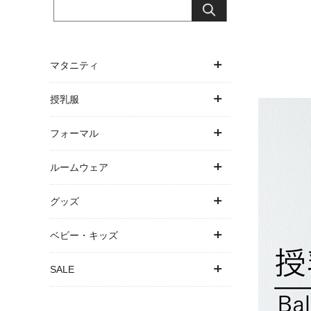
マタニティ
ワンピース
授乳服
トップス
ワンピース
フォーマル
ボトムス
トップス
ワンピース・ドレス
ルームウェア
アウター
授乳ケープ一体型
パンツドレス
パジャマ
グッズ
パジャマ
パジャマ
お宮参り
バスローブ
抱っこ紐・ヒップシート
ベビー・キッズ
下着・インナー
結婚式・お呼ばれ
授乳ケープ
ベビー
SALE
マタニティ水着
卒入園・学校行事
母子手帳ケース
キッズ
SALE