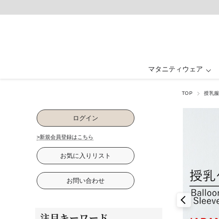
マタニティウェア
TOP
授乳
マタニティウェア ALL
ベビー・キッズ ALL
ルームウェア ALL
フォーマル ALL
授乳服 ALL
グッズ ALL
抱っこ紐・ヒップ
ワンピース・ド
ワンピース
ワンピース
パジャマ
ベビー
ログイン
卒入園・学校行事
ファッション雑貨
パジャマ
下着・インナ
お祝い・記念
>新規会員登録はこちら
お気に入りリスト
お問い合わせ
注目キーワード