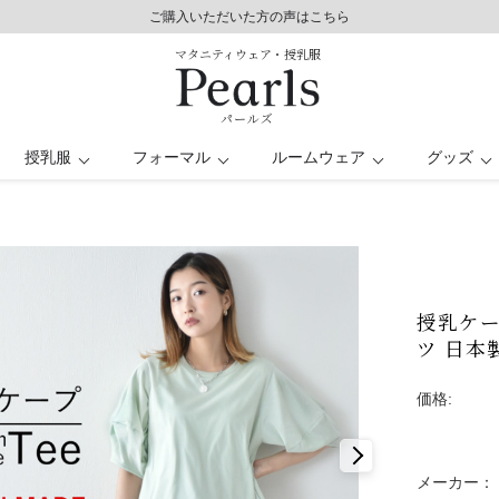
8,800円以上で送料無料/土日祝も発送（年末年始除く）
ご購入いただいた方の声はこちら
ご購入いただいた方の声はこちら
マタニティウェア・授乳服
パールズ
授乳服
フォーマル
ルームウェア
グッズ
服
シート
レス
パンツドレス
バスローブ
授乳ケープ
トップス
トップス
キッズ
ー
日
マタニティ水着
オフィス
授乳ケー
ツ 日本
価格:
メーカー：