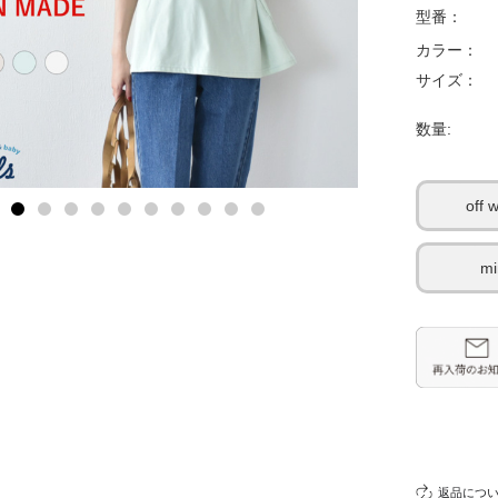
型番：
カラー：
サイズ：
数量:
off 
mi
返品につ