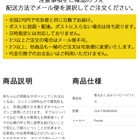
商品説明
商品仕様
着るおくるみ☆ベビースワド
赤ちゃんの安眠をサポートしてくれるお
製品名:
くるみ。 コットン100%なので通気性も
ル
よく、冬場は暖かさを逃さずオールシー
型番:
21A-YW-BG004
ズンご使用いただけます。 ダブルジッパ
ーでおむつ替えや着替えも簡単楽々♪ マ
メーカー:
Pearls
マのお腹の中と同じ姿勢を妨げないこと
で安心して眠りにつくことが出来ます。
出産祝いや出産準備などのプレゼントに
もおすすめです。 サイズは赤ちゃんに合