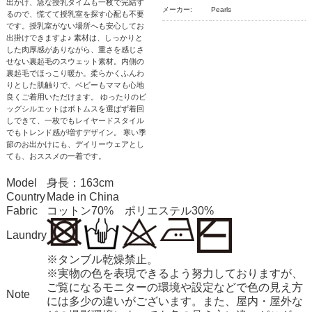
出かけ、急な授乳タイムも一枚で完結す
メーカー:
Pearls
るので、慌てて授乳室を探す心配も不要
です。授乳室がない場所へも安心してお
出掛けできますよ♪ 素材は、しっかりと
した肉厚感がありながら、重さを感じさ
せない裏起毛のスウェット素材。内側の
裏起毛でほっこり暖か。柔らかくふんわ
りとした肌触りで、ベビーもママも心地
良くご着用いただけます。 ゆったりのビ
ッグシルエットはボトムスを選ばず着回
しできて、一枚でもレイヤードスタイル
でもトレンド感が増すデザイン。 寒い季
節のお出かけにも、デイリーウェアとし
ても、おススメの一着です。
Model
身長：163cm
Country
Made in China
Fabric
コットン70% ポリエステル30%
Laundry
※タンブル乾燥禁止。
※実物の色を表現できるよう努力しておりますが、
ご覧になるモニターの環境や設定などで色の見え方
Note
には多少の違いがございます。また、屋内・屋外な