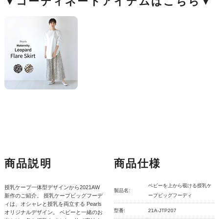
▼コーディネートアイテムはこちら▼
商品説明
商品仕様
ベビーを上から覗ける授乳ケ
授乳ケープ一体型デザインから2021AW
製品名:
新作のご紹介。 授乳ケープビッグフーデ
ープビッグフーディ
ィは、オシャレと授乳を両立する Pearls
型番:
21A-JTP207
オリジナルデザイン。 ベビーと一緒のお