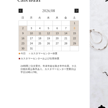
会員登録
2026/08
会員特典・会員ランク
日
月
火
水
木
金
土
1
配送・送料について
2
3
4
5
6
7
8
9
10
11
12
13
14
15
16
17
18
19
20
21
22
決済方法について
23
24
25
26
27
28
29
30
31
返品交換サービス
■
■
今日
カスタマーセンター休業
■
カスタマーセンターおよび出荷休業
サイズガイド
24時間ご注文受付。年末年始を除き年中出荷。※土
日祝出荷は条件あり。カスタマーセンター営業日は
平日10時-17時。
ポイントご利用案内
ご注文からお届けまで
Q＆A