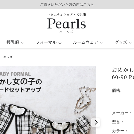
8,800円以上で送料無料/土日祝も発送（年末年始除く）
ご購入いただいた方の声はこちら
ご購入いただいた方の声はこちら
マタニティウェア・授乳服
パールズ
授乳服
フォーマル
ルームウェア
グッズ
ー・キッズ
シート
レス
パンツドレス
バスローブ
授乳ケープ
トップス
トップス
キッズ
おめかし
ー
日
マタニティ水着
オフィス
60-90 
価格:
メーカー：
型番：
カラー：