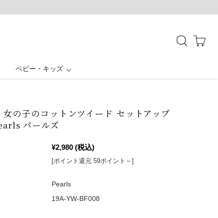
ベビー・キッズ
授乳ケープ一体型
母子手帳ケース
ボトムス
お宮参り
結婚式・お呼ばれ
バッグ・シューズ
アウター
パジャマ
 女の子のコットンツイード セットアップ
Pearls パールズ
¥2,980
(税込)
[ポイント還元 59ポイント～]
Pearls
19A-YW-BF008