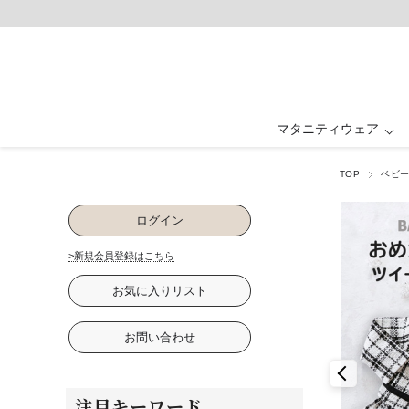
マタニティウェア
TOP
ベビ
マタニティウェア ALL
ベビー・キッズ ALL
ルームウェア ALL
フォーマル ALL
授乳服 ALL
グッズ ALL
抱っこ紐・ヒップ
ワンピース・ド
ワンピース
ワンピース
パジャマ
ベビー
ログイン
卒入園・学校行事
ファッション雑貨
パジャマ
下着・インナ
お祝い・記念
>新規会員登録はこちら
お気に入りリスト
お問い合わせ
注目キーワード