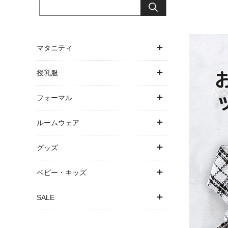
マタニティ
ワンピース
授乳服
トップス
ワンピース
フォーマル
ボトムス
トップス
ワンピース・ドレス
ルームウェア
アウター
授乳ケープ一体型
パンツドレス
パジャマ
グッズ
パジャマ
パジャマ
お宮参り
バスローブ
抱っこ紐・ヒップシート
ベビー・キッズ
下着・インナー
結婚式・お呼ばれ
授乳ケープ
ベビー
SALE
マタニティ水着
卒入園・学校行事
母子手帳ケース
キッズ
SALE