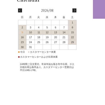
会員登録
2026/08
会員特典・会員ランク
日
月
火
水
木
金
土
1
配送・送料について
2
3
4
5
6
7
8
9
10
11
12
13
14
15
16
17
18
19
20
21
22
決済方法について
23
24
25
26
27
28
29
30
31
返品交換サービス
■
■
今日
カスタマーセンター休業
■
カスタマーセンターおよび出荷休業
サイズガイド
24時間ご注文受付。年末年始を除き年中出荷。※土
日祝出荷は条件あり。カスタマーセンター営業日は
平日10時-17時。
ポイントご利用案内
ご注文からお届けまで
Q＆A