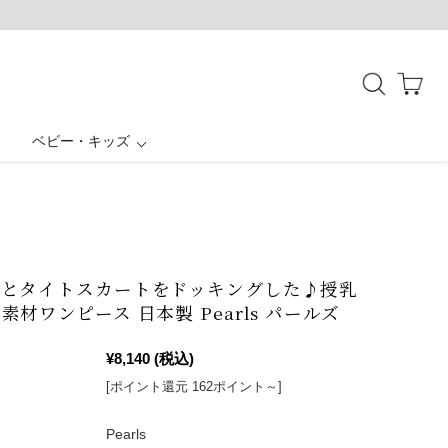
ベビー・キッズ
授乳ケープ一体型
母子手帳ケース
ボトムス
お宮参り
結婚式・お呼ばれ
バッグ・シューズ
アウター
パジャマ
スとタイトスカートをドッキングした♪授乳
素材ワンピース 日本製 Pearls パールズ
¥8,140
(税込)
[ポイント還元 162ポイント～]
Pearls