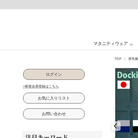
マタニティウェア
TOP
授乳
マタニティウェア ALL
ベビー・キッズ ALL
ルームウェア ALL
フォーマル ALL
授乳服 ALL
グッズ ALL
抱っこ紐・ヒップ
ワンピース・ド
ワンピース
ワンピース
パジャマ
ベビー
ログイン
卒入園・学校行事
ファッション雑貨
パジャマ
下着・インナ
お祝い・記念
>新規会員登録はこちら
お気に入りリスト
お問い合わせ
注目キーワード