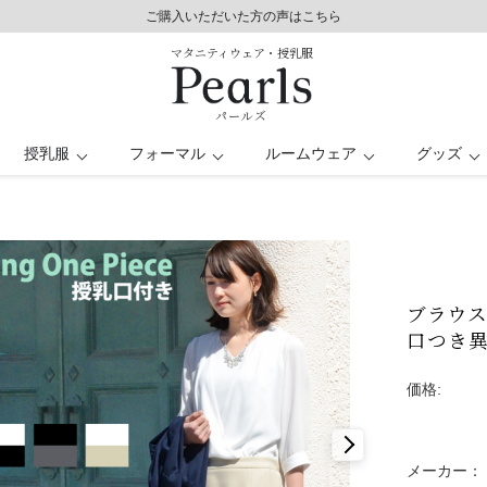
8,800円以上で送料無料/土日祝も発送（年末年始除く）
ご購入いただいた方の声はこちら
ご購入いただいた方の声はこちら
マタニティウェア・授乳服
パールズ
授乳服
フォーマル
ルームウェア
グッズ
服
シート
レス
パンツドレス
バスローブ
授乳ケープ
トップス
トップス
キッズ
ー
日
マタニティ水着
オフィス
ブラウ
口つき異
価格:
メーカー：