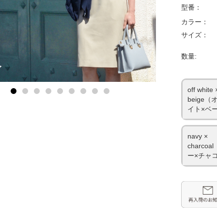
型番：
カラー：
サイズ：
数量:
off white 
beige
イト×ベ
navy ×
charco
ー×チャ