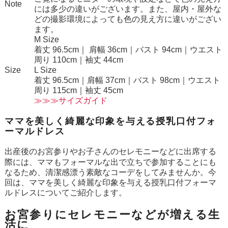
Note
には多少の違いがございます。また、屋内・屋外な
どの撮影環境によっても色の見え方に違いがござい
ます。
M Size
着丈 96.5cm｜ 肩幅 36cm｜バスト 94cm｜ウエスト
周り 110cm｜袖丈 44cm
Size
L Size
着丈 96.5cm｜肩幅 37cm｜バスト 98cm｜ウエスト
周り 115cm｜袖丈 45cm
≫≫≫サイズガイド
ママを美しく綺麗な印象を与える授乳口付フォ
ーマルドレス
出産後のお宮参りやお子さんのセレモニーなどに出席する
際には、ママもフォーマルな出で立ちで参加することにも
なるため、清潔感漂う素敵なコーデをしてみませんか。今
回は、ママを美しく綺麗な印象を与える授乳口付フォーマ
ルドレスについてご紹介します。
お宮参りにセレモニーなどが増える生
活に