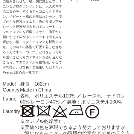
メーカー:
Pearls
に組み合わせた一枚。胸に施したフェミ
ニンなグログランリボンは、大人のママ
の乙女心をくすぐるアイコニックデザイ
ン。ベビーと一緒のお呼ばれシーン…慌
てがちな授乳タイムも、胸のリボン下か
らサッと授乳ができるのでスマート。マ
マのオシャレを邪魔しません。胸下から
裾にかけて広がるシルエットは着る人を
選ばない形。マタニティママも授乳ママ
も、その時々の体型で可愛く着こなせち
ゃうんです☆一つ一つ、どれをとっても
可愛いこだわりのデザインを盛り込んだ
こちら、マタニティから授乳期、そして
卒乳後も、ぜひ長くご愛用いただきたい
Pearlsお薦めの一枚です！
Model
身長：162cm
Country
Made in China
表地：ポリエステル100% ／ レース地：ナイロン
Fabric
60% レーヨン40% ／ 裏地：ポリエステル100%
Laundry
※タンブル乾燥禁止。
※実物の色を表現できるよう努力しておりますが、
ご覧になるモニターの環境や設定などで色の見え方