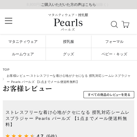
8,800円以上で送料無料/毎日発送（年末年始除く）
ご購入いただいた方の声はこちら
ご購入いただいた方の声はこちら
マタニティウェア・授乳服
パールズ
マタニティウェア
授乳服
フォーマル
ルームウェア
グッズ
ベビー・キッズ
TOP
お客様レビュー:ストレスフリーな着け心地がクセになる 授乳対応シームレスブラジャ
ー Pearls パールズ 【1点までメール便送料無料】
お客様レビュー
ストレスフリーな着け心地がクセになる 授乳対応シームレ
スブラジャー Pearls パールズ 【1点までメール便送料無
料】
4.7
(6件)