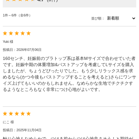
1件～6件（全6件）
並び順：
Yuki 様
投稿日：2026年07月06日
160センチ、妊娠前のブラトップ系は基本Mサイズで合わせていた者
です。妊娠中期の体重増加&バストアップを考慮してLサイズを購入
しましたが、ちょうどぴったりでした。もう少しリラックス感を求
めるなら(かつ今後もバストアップすることを考えると)さらにワンサ
イズ上げてもいいのかもしれません。なめらかな生地でチクチクす
るようなところもなく非常につけ心地がよいです。
にこ 様
投稿日：2025年11月04日
触り心地もなめらかで、つける前からつけ心地良さそう！と期待が