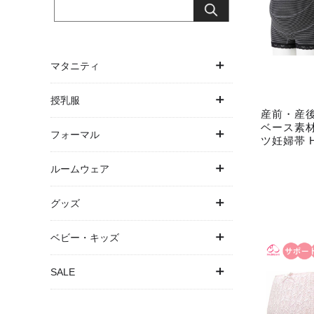
マタニティ
ワンピース
授乳服
産前・産
ベース素
トップス
ワンピース
フォーマル
ツ妊婦帯 H
ボトムス
トップス
ワンピース・ドレス
ルームウェア
アウター
授乳ケープ一体型
パンツドレス
パジャマ
グッズ
パジャマ
パジャマ
お宮参り
バスローブ
抱っこ紐・ヒップシート
ベビー・キッズ
下着・インナー
結婚式・お呼ばれ
授乳ケープ
ベビー
SALE
マタニティ水着
卒入園・学校行事
母子手帳ケース
キッズ
SALE