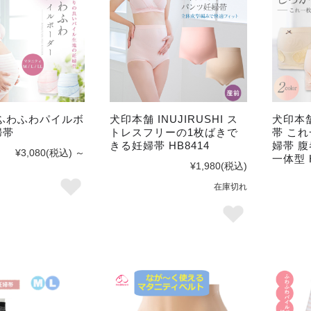
ふわふわパイルボ
犬印本舗 INUJIRUSHI ス
犬印本
婦帯
トレスフリーの1枚ばきで
帯 こ
きる妊婦帯 HB8414
婦帯 
¥3,080
(税込)
～
一体型 H
¥1,980
(税込)
在庫切れ