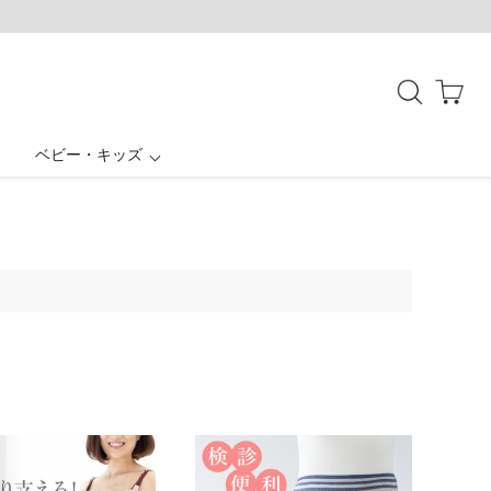
ベビー・キッズ
授乳ケープ一体型
母子手帳ケース
ボトムス
お宮参り
結婚式・お呼ばれ
バッグ・シューズ
アウター
パジャマ
SALE