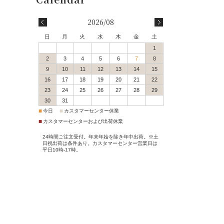
会員登録
2026/08
会員特典・会員ランク
日
月
火
水
木
金
土
1
配送・送料について
2
3
4
5
6
7
8
9
10
11
12
13
14
15
16
17
18
19
20
21
22
決済方法について
23
24
25
26
27
28
29
30
31
返品交換サービス
■
■
今日
カスタマーセンター休業
■
カスタマーセンターおよび出荷休業
サイズガイド
24時間ご注文受付。年末年始を除き年中出荷。※土
日祝出荷は条件あり。カスタマーセンター営業日は
平日10時-17時。
ポイントご利用案内
ご注文からお届けまで
Q＆A