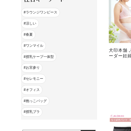
ラウンジワンピース
涼しい
春夏
ワンマイル
犬印本舗 
ーダー妊
授乳ケープ一体型
お宮参り
セレモニー
オフィス
抱っこバッグ
授乳ブラ