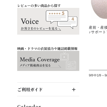
レビューの多い商品から探す
お祝い・記念日
バッグ・シューズ
オフィス
ファッション雑貨
産前・産
♪サポー
映画・ドラマの衣装協力や雑誌掲載情報
9件中1件～
ご利用ガイド
はじめてのお客様へ