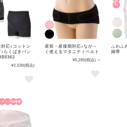
後対応♪コットン
産前・産後期対応♪なが～
ふわふ
材♪らくばきパン
く使えるマタニティベルト
婦帯
B8363
¥5,280
(税込)
～
¥2,530
(税込)