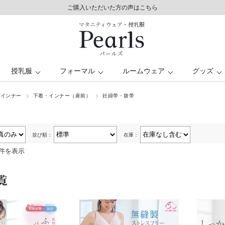
8,800円以上で送料無料/毎日発送（年末年始除く）
ご購入いただいた方の声はこちら
ご購入いただいた方の声はこちら
マタニティウェア・授乳服
パールズ
授乳服
フォーマル
ルームウェア
グッズ
・インナー
下着・インナー（産前）
妊婦帯・腹帯
シート
レス
パンツドレス
バスローブ
授乳ケープ
トップス
トップス
キッズ
ー
日
マタニティ水着
オフィス
並び順：
在庫：
9件を表示
覧