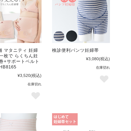
舗 マタニティ 妊婦
検診便利パンツ妊婦帯
れ一枚で らくちん妊
¥3,080
(税込)
腹巻+サポートベルト
B8165
在庫切れ
¥3,520
(税込)
在庫切れ