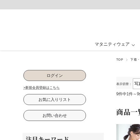
マタニティウェア
TOP
下着
マタニティウェア ALL
ベビー・キッズ ALL
ルームウェア ALL
フォーマル ALL
授乳服 ALL
グッズ ALL
抱っこ紐・ヒップ
ワンピース・ド
ワンピース
ワンピース
パジャマ
ベビー
ログイン
卒入園・学校行事
ファッション雑貨
パジャマ
下着・インナ
お祝い・記念
表示切替：
>新規会員登録はこちら
9件中1件～
お気に入りリスト
商品一
お問い合わせ
注目キーワード