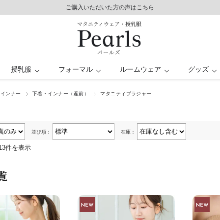
8,800円以上で送料無料/毎日発送（年末年始除く）
ご購入いただいた方の声はこちら
ご購入いただいた方の声はこちら
マタニティウェア・授乳服
パールズ
授乳服
フォーマル
ルームウェア
グッズ
・インナー
下着・インナー（産前）
マタニティブラジャー
シート
レス
パンツドレス
バスローブ
授乳ケープ
トップス
トップス
キッズ
ー
日
マタニティ水着
オフィス
並び順：
在庫：
13件を表示
覧