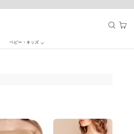
ベビー・キッズ
授乳ケープ一体型
母子手帳ケース
ボトムス
お宮参り
結婚式・お呼ばれ
バッグ・シューズ
アウター
パジャマ
SALE