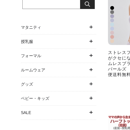
マタニティ
ワンピース
授乳服
ストレス
トップス
ワンピース
フォーマル
がクセにな
ムレスブラジ
ボトムス
パールズ 
トップス
ワンピース・ドレス
ルームウェア
便送料無
アウター
授乳ケープ一体型
パンツドレス
パジャマ
グッズ
パジャマ
パジャマ
お宮参り
バスローブ
抱っこ紐・ヒップシート
ベビー・キッズ
下着・インナー
結婚式・お呼ばれ
授乳ケープ
ベビー
SALE
マタニティ水着
卒入園・学校行事
母子手帳ケース
キッズ
SALE