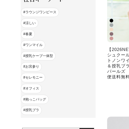
ラウンジワンピース
涼しい
春夏
ワンマイル
【2026
シュクール
授乳ケープ一体型
トノンワイ
＆授乳ブラジ
お宮参り
パールズ 
便送料無
セレモニー
オフィス
抱っこバッグ
授乳ブラ