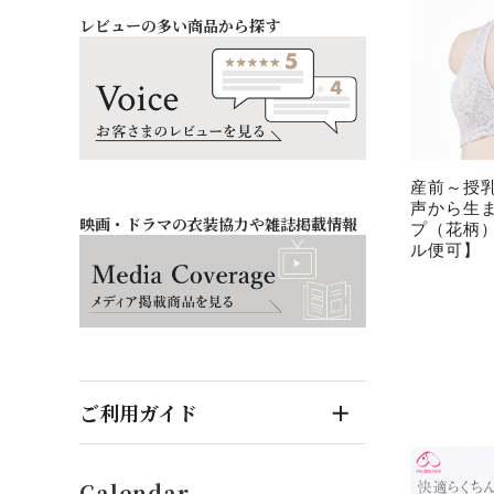
レビューの多い商品から探す
お祝い・記念日
バッグ・シューズ
オフィス
ファッション雑貨
産前～授
声から生
映画・ドラマの衣装協力や雑誌掲載情報
プ（花柄）
ル便可】
ご利用ガイド
はじめてのお客様へ