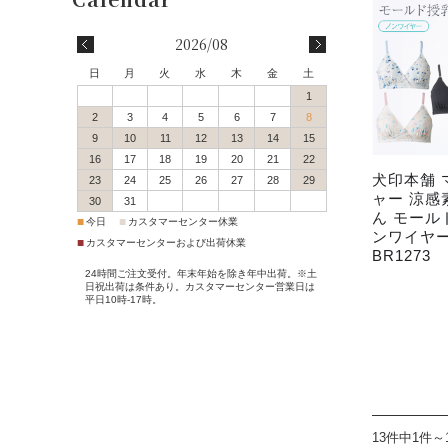
会員登録
2026/08
会員特典・会員ランク
日
月
火
水
木
金
土
1
配送・送料について
2
3
4
5
6
7
8
9
10
11
12
13
14
15
16
17
18
19
20
21
22
決済方法について
犬印本舗 
23
24
25
26
27
28
29
ャー 涼感
30
31
返品交換サービス
ん モール
■
■
今日
カスタマーセンター休業
ンワイヤー
■
カスタマーセンターおよび出荷休業
BR1273
サイズガイド
24時間ご注文受付。年末年始を除き年中出荷。※土
日祝出荷は条件あり。カスタマーセンター営業日は
平日10時-17時。
ポイントご利用案内
ご注文からお届けまで
Q＆A
13件中1件～