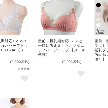
乳期対応♪ママの
産前～授乳期対応♪ママと
産前・
まれたハーフトッ
一緒に考えました。マタニ
ラにも
BR1634 【メー
ティハーフトップ 【メール
授乳ブ
便可】
Pear
便可】
¥2,090
(税込)
¥2,200
(税込)
～
在庫切れ