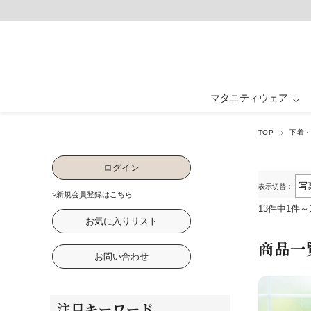
マタニティウェア
TOP
下着
マタニティウェア ALL
ベビー・キッズ ALL
ルームウェア ALL
フォーマル ALL
授乳服 ALL
グッズ ALL
抱っこ紐・ヒップ
ワンピース・ド
ワンピース
ワンピース
パジャマ
ベビー
ログイン
卒入園・学校行事
ファッション雑貨
パジャマ
下着・インナ
お祝い・記念
表示切替：
>新規会員登録はこちら
13件中1件～
お気に入りリスト
商品一
お問い合わせ
注目キーワード