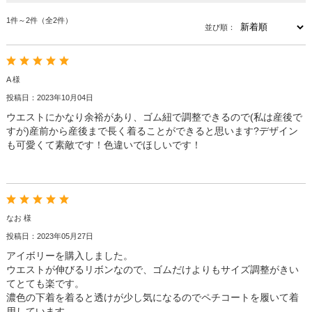
1件～2件（全2件）
並び順：
A 様
投稿日：2023年10月04日
ウエストにかなり余裕があり、ゴム紐で調整できるので(私は産後で
すが)産前から産後まで長く着ることができると思います?デザイン
も可愛くて素敵です！色違いでほしいです！
なお 様
投稿日：2023年05月27日
アイボリーを購入しました。
ウエストが伸びるリボンなので、ゴムだけよりもサイズ調整がきい
てとても楽です。
濃色の下着を着ると透けが少し気になるのでペチコートを履いて着
用しています。