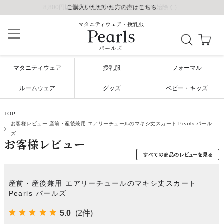
8,800円以上で送料無料/毎日発送（年末年始除く）
ご購入いただいた方の声はこちら
ご購入いただいた方の声はこちら
マタニティウェア・授乳服
パールズ
マタニティウェア
授乳服
フォーマル
ルームウェア
グッズ
ベビー・キッズ
TOP
お客様レビュー:産前・産後兼用 エアリーチュールのマキシ丈スカート Pearls パール
ズ
お客様レビュー
産前・産後兼用 エアリーチュールのマキシ丈スカート
Pearls パールズ
5.0
(2件)